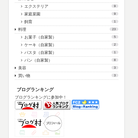
エクステリア
9
家庭菜園
9
飼育
1
料理
23
お菓子（自家製）
5
ケーキ（自家製）
2
パスタ（自家製）
1
パン（自家製）
8
美容
3
買い物
3
ブログランキング
ブログランキングに参加中！