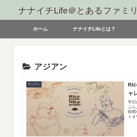
ナナイチLife＠とあるファミ
ホーム
ナナイチLifeとは？
アジアン
Ri
アジアン
ャ
平日
ふら
時間
トタワ