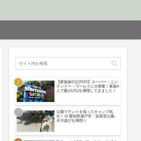
【家族旅行記2025】スーパー・ニン
テンドー・ワールドに大興奮！家族4
人で夏のUSJを満喫してきました！
公園でテントを張ってキャンプ気
分！ in 愛知県瀬戸市「岩屋堂公園」
＠川遊びを満喫☆