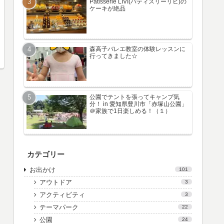
Patisserie LIVI(パティスリーリビ)の
ケーキが絶品
森高子バレエ教室の体験レッスンに
行ってきました☆
公園でテントを張ってキャンプ気
分！ in 愛知県豊川市「赤塚山公園」
＠家族で1日楽しめる！（１）
カテゴリー
お出かけ
101
アウトドア
3
アクティビティ
3
テーマパーク
22
公園
24