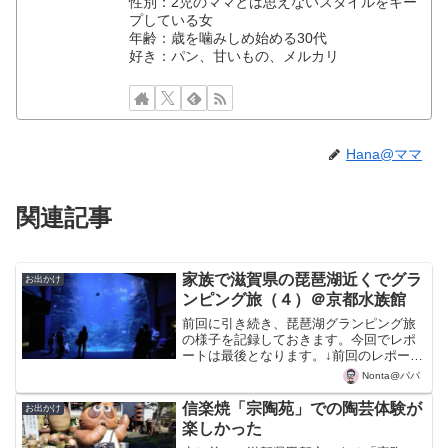
性別：2児のママとは思えないスタイルをキー
プしている女
年齢：歳を噛みしめ始める30代
好き：パン、甘いもの、メルカリ
Hana@ママ
関連記事
家族で滋賀県の琵琶湖近くでグラ
お出かけ
ンピング旅（４）＠京都水族館
前回に引き続き、琵琶湖グランピング旅
の様子を記録しておきます。今回でレポ
ートは最後となります。↓前回のレポート
家族で滋賀県の琵琶湖近くでグランピン
Nonta@パパ
グ旅（１）＠琵琶湖博物館家族で滋賀県
の琵琶湖近くでグランピング旅（２）＠
信楽焼「宗陶苑」での陶芸体験が
お出かけ
近江牛と白鬚神社家族で...
楽しかった