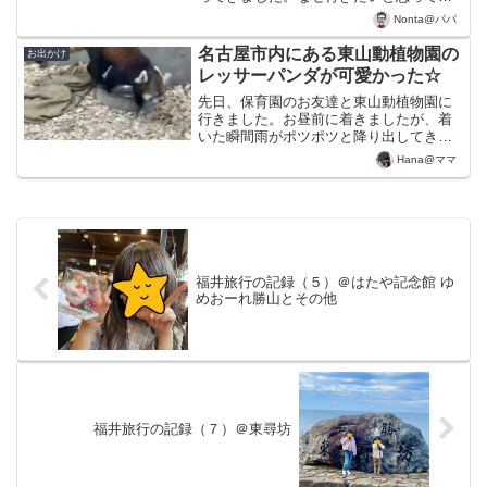
たかと言うと、無料で恐竜（モニュメン
Nonta@パパ
ト）と動物（本物）を見ることができる
というお得感が満載だったからです。到
名古屋市内にある東山動植物園の
お出かけ
着すると予想通り駐車場は...
レッサーパンダが可愛かった☆
先日、保育園のお友達と東山動植物園に
行きました。お昼前に着きましたが、着
いた瞬間雨がポツポツと降り出してきて
きたので、まずは雨やどり兼ねてお昼ご
Hana@ママ
飯にしました。ゾアシスのフレッシュネ
スバーガーで、ハンバーガーやポテトの
セットを食べました。雨が...
福井旅行の記録（５）＠はたや記念館 ゆ
めおーれ勝山とその他
福井旅行の記録（７）＠東尋坊