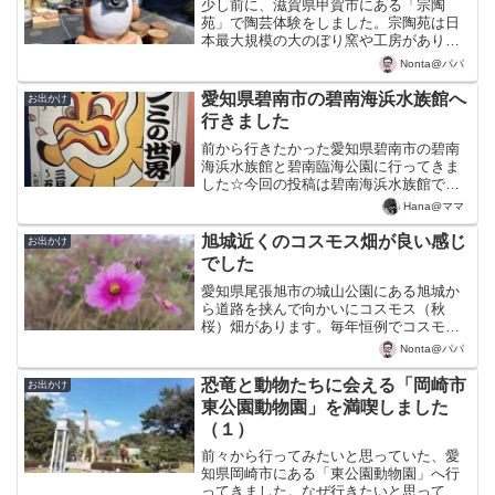
少し前に、滋賀県甲賀市にある「宗陶
苑」で陶芸体験をしました。宗陶苑は日
本最大規模の大のぼり窯や工房があり陶
芸体験もできます。大のぼり窯は江戸期
Nonta@パパ
から引継ぎ、現在も製品の8割以上を焼き
上げているようです。宗陶苑の駐車場に
愛知県碧南市の碧南海浜水族館へ
お出かけ
車を止めると直ぐに大量の...
行きました
前から行きたかった愛知県碧南市の碧南
海浜水族館と碧南臨海公園に行ってきま
した☆今回の投稿は碧南海浜水族館で
す。高浜市のくら寿司で腹ごしらえをし
Hana@ママ
て、ご機嫌な子供たちとまずは水族館
へ。この水族館では、日本沿岸の魚類を
旭城近くのコスモス畑が良い感じ
お出かけ
中心に260種類が展示されて...
でした
愛知県尾張旭市の城山公園にある旭城か
ら道路を挟んで向かいにコスモス（秋
桜）畑があります。毎年恒例でコスモス
が植えられていて地元の方々に好評のよ
Nonta@パパ
うです。この辺りは車で良く通るので気
になっており行ってみることにしまし
恐竜と動物たちに会える「岡崎市
お出かけ
た。車は近くの農道にも止めら...
東公園動物園」を満喫しました
（１）
前々から行ってみたいと思っていた、愛
知県岡崎市にある「東公園動物園」へ行
ってきました。なぜ行きたいと思ってい