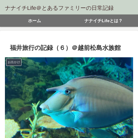
ナナイチLife＠とあるファミリーの日常記録
ホーム
ナナイチLifeとは？
福井旅行の記録（６）＠越前松島水族館
お出かけ