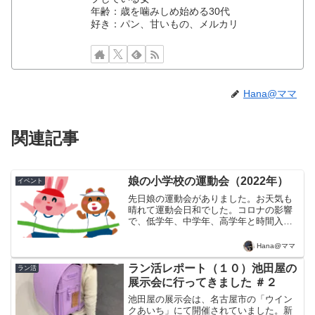
年齢：歳を噛みしめ始める30代
好き：パン、甘いもの、メルカリ
Hana@ママ
関連記事
娘の小学校の運動会（2022年）
イベント
先日娘の運動会がありました。お天気も
晴れて運動会日和でした。コロナの影響
で、低学年、中学年、高学年と時間入替
制での開催でしたので、小1時間程度でし
たが、無事に行われて良かったです。1年
Hana@ママ
生の種目は、「ダンシング玉入れ」、そ
して「かけっこ」の2...
ラン活レポート（１０）池田屋の
ラン活
展示会に行ってきました ＃２
池田屋の展示会は、名古屋市の「ウイン
クあいち」にて開催されていました。新