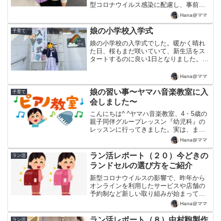
型コロナウイルス感染に配慮し、事前予
約制で30分間ずつ1日15回くらい開催され
Hana@ママ
ています。受付を通ると、展示会場の後
ろに並んだ席に通されます。そして、ま
娘の小学校入学式
子育て
ずスタッフの方が池...
娘の小学校の入学式でした。暖かく晴れ
た日、桜もまだ咲いていて、新生活をス
タートするのに良い1日となりました。ド
キドキのクラス発表もありました。人数
が多いのは分かっていましたが、まさか
Hana@ママ
の1学年5クラスでした。ただ、同じ保育
園からは7人行ってい...
娘の習い事〜ヤマハ音楽教室に入
子育て
会しました〜
こんにちは^ ^ヤマハ音楽教室、4・5歳の
親子同伴グループレッスン『幼児科』の
レッスンに行ってきました。実は、まず
見学をしてから入会を検討しようと思っ
Hana@ママ
ていたのですが、コロナ影響で体験レッ
スンができないこと、そして2020年6月か
ラン活レポート（２０）今どきの
ラン活
ら開講し、も...
ランドセルの選び方をご紹介
新型コロナウイルスの影響で、昨年から
オンラインを利用したサービスや店舗の
予約制など新しい取り組みが始まってい
ます。20社以上のカタログを取り寄せ、
Hana@ママ
オンラインの活用や、店舗や展示会に運
んだ中で、自分なりにランドセル選びの
ラン活レポート（８）中村鞄製作
ラン活