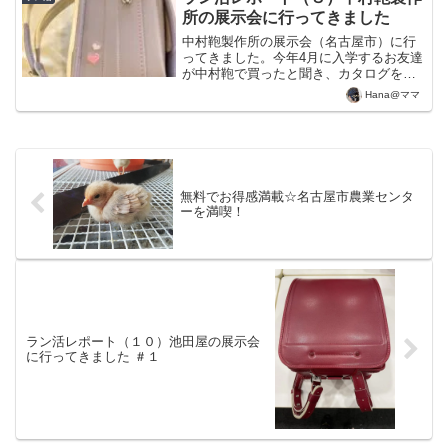
コツをまとめてみました...
所の展示会に行ってきました
中村鞄製作所の展示会（名古屋市）に行
ってきました。今年4月に入学するお友達
が中村鞄で買ったと聞き、カタログを取
り寄せて、上品でシンプルなデザインが
Hana@ママ
魅力的で気になるランドセルの一つで
す。中村鞄の特徴は以下の通りです。メ
リット１．背負いやすさへ...
無料でお得感満載☆名古屋市農業センタ
ーを満喫！
ラン活レポート（１０）池田屋の展示会
に行ってきました ＃１