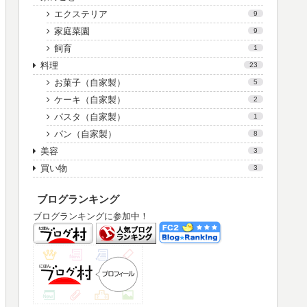
エクステリア
9
家庭菜園
9
飼育
1
料理
23
お菓子（自家製）
5
ケーキ（自家製）
2
パスタ（自家製）
1
パン（自家製）
8
美容
3
買い物
3
ブログランキング
ブログランキングに参加中！