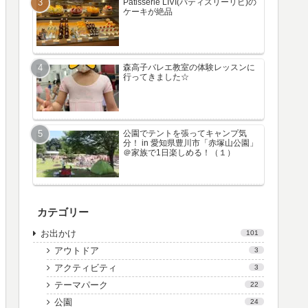
Patisserie LIVI(パティスリーリビ)の
ケーキが絶品
森高子バレエ教室の体験レッスンに
行ってきました☆
公園でテントを張ってキャンプ気
分！ in 愛知県豊川市「赤塚山公園」
＠家族で1日楽しめる！（１）
カテゴリー
お出かけ
101
アウトドア
3
アクティビティ
3
テーマパーク
22
公園
24