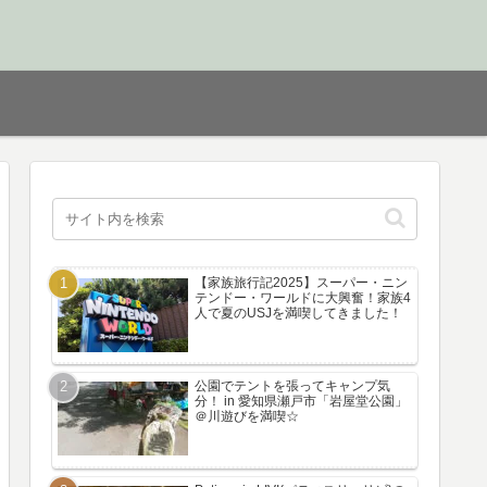
【家族旅行記2025】スーパー・ニン
テンドー・ワールドに大興奮！家族4
人で夏のUSJを満喫してきました！
公園でテントを張ってキャンプ気
分！ in 愛知県瀬戸市「岩屋堂公園」
＠川遊びを満喫☆