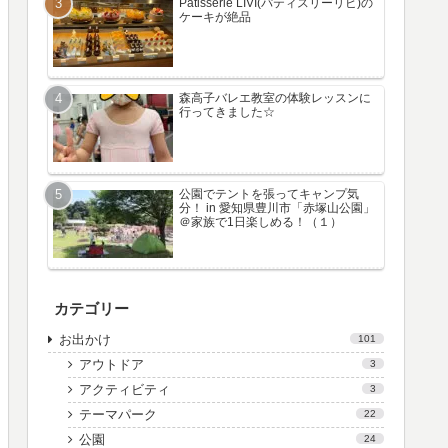
Patisserie LIVI(パティスリーリビ)の
ケーキが絶品
森高子バレエ教室の体験レッスンに
行ってきました☆
公園でテントを張ってキャンプ気
分！ in 愛知県豊川市「赤塚山公園」
＠家族で1日楽しめる！（１）
カテゴリー
お出かけ
101
アウトドア
3
アクティビティ
3
テーマパーク
22
公園
24