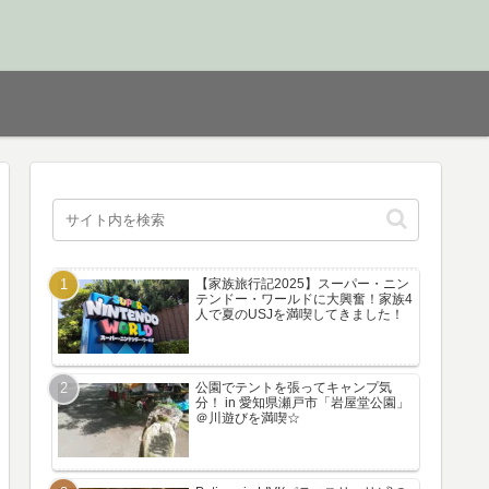
【家族旅行記2025】スーパー・ニン
テンドー・ワールドに大興奮！家族4
人で夏のUSJを満喫してきました！
公園でテントを張ってキャンプ気
分！ in 愛知県瀬戸市「岩屋堂公園」
＠川遊びを満喫☆