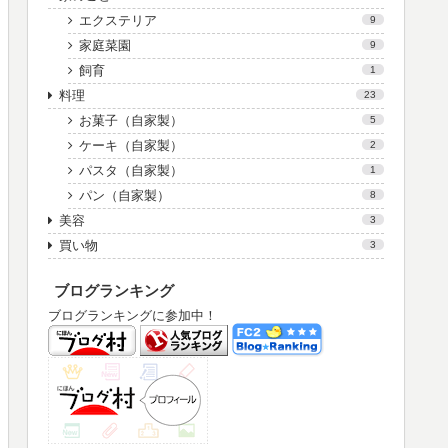
エクステリア
9
家庭菜園
9
飼育
1
料理
23
お菓子（自家製）
5
ケーキ（自家製）
2
パスタ（自家製）
1
パン（自家製）
8
美容
3
買い物
3
ブログランキング
ブログランキングに参加中！