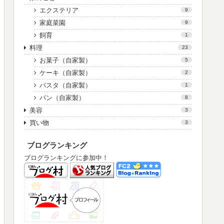
エクステリア
9
家庭菜園
9
飼育
1
料理
23
お菓子（自家製）
5
ケーキ（自家製）
2
パスタ（自家製）
1
パン（自家製）
8
美容
3
買い物
3
ブログランキング
ブログランキングに参加中！