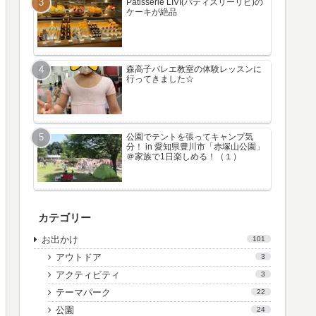
Patisserie LIVI(パティスリーリビ)の
ケーキが絶品
森高子バレエ教室の体験レッスンに
行ってきました☆
公園でテントを張ってキャンプ気
分！ in 愛知県豊川市「赤塚山公園」
＠家族で1日楽しめる！（１）
カテゴリー
お出かけ
101
アウトドア
3
アクティビティ
3
テーマパーク
22
公園
24