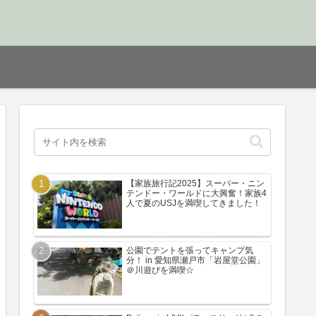
【家族旅行記2025】スーパー・ニン
テンドー・ワールドに大興奮！家族4
人で夏のUSJを満喫してきました！
公園でテントを張ってキャンプ気
分！ in 愛知県瀬戸市「岩屋堂公園」
＠川遊びを満喫☆