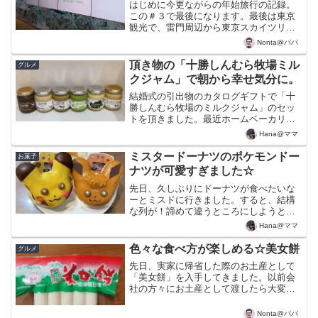
はじめに今更ながらの年始旅行の記録。
この＃３で最後になります。最後は東京
観光で、雷門周辺から東京スカイツリー
へ行って、最後に娘の要望で原宿に立ち
Nonta@パパ
寄りました。地方の田舎者にとっては東
京は大都会なので、田舎者丸出しで観光
頂き物の「十勝しんむら牧場ミル
グルメ
してきました（笑）東京観...
クジャム」で朝から幸せ気分に。
結婚式の引出物のカタログギフトで「十
勝しんむら牧場のミルクジャム」のセッ
トを頂きました。最近ホームベーカリー
で毎朝のように食パンを作っており、ジ
Hana@ママ
ャムがすぐに無くなってしまうので、パ
パと相談して、このジャムを注文するこ
ミスタードーナツのポケモンドー
お菓子
とに決定しました。セット...
ナツが可愛すぎました☆
先日、久しぶりにドーナツが食べたいな
ーとミスドに行きました。すると、結構
な列が！諦めて違うところにしようとす
ると、ポケモンとのコラボ商品を発見し
Hana@ママ
た子供達が並びたいというので、並んで
購入しました。しかし、並んだかいがあ
色々な食べ方が楽しめる☆美女餅
グルメ
って、購入したピカチュウ...
先日、実家に帰省した際のお土産として
「美女餅」を入手してきました。以前会
社の方々にお土産として渡したら大変喜
んで頂き、今回もお土産で持っていくこ
とにしました。美女餅はかなりローカル
Nonta@パパ