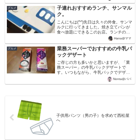
な食べ物ですが、お米から作られていて
東北地方のきりたんぽに似...
子連れおすすめランチ、サンマル
グルメ
ク。
こんにちは(^^)先日は久々の外食。サンマ
ルクに行ってきました。焼き立てパンが
食べ放題にできるこのお店。ランチの際
はみんなおしゃべりしているので、ちょ
Hana@ママ
っと機嫌が悪くてもガヤガヤに紛れ、息
子が赤ちゃんのときから安心して行ける
業務スーパーでおすすめの牛乳パ
グルメ
貴重なお店でした。...
ックデザート
ご存じの方も多いかと思いますが、「業
務スーパー」の牛乳パックデザートで
す。いつもながら、牛乳パックでデザー
トを提供するという斬新さには感動しま
Nonta@パパ
す。ということで、今回は「レアチーズ
ケーキ」を購入しました。内容量が1kgあ
るので、家族４人でもガ...
子供用パンツ（男の子）を求めて西松屋
へ