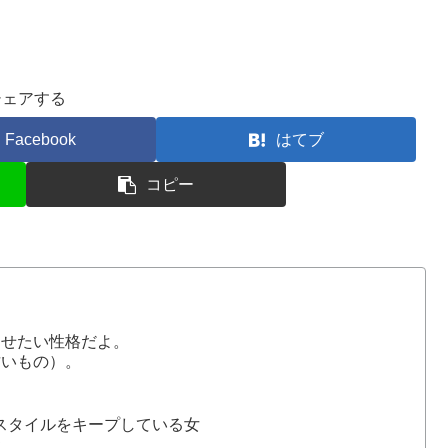
シェアする
Facebook
はてブ
コピー
ませたい性格だよ。
甘いもの）。
スタイルをキープしている女
代