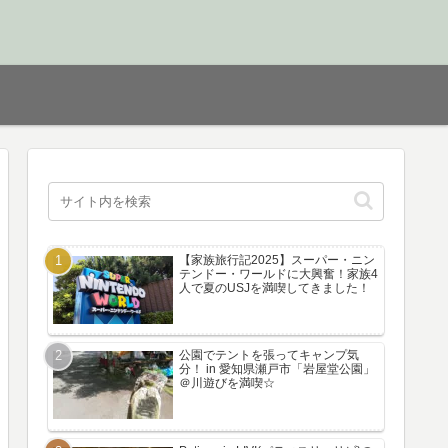
【家族旅行記2025】スーパー・ニン
テンドー・ワールドに大興奮！家族4
人で夏のUSJを満喫してきました！
公園でテントを張ってキャンプ気
分！ in 愛知県瀬戸市「岩屋堂公園」
＠川遊びを満喫☆