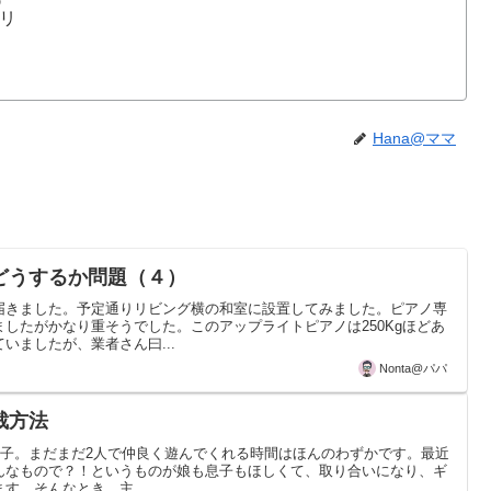
リ
Hana@ママ
どうするか問題（４）
届きました。予定通りリビング横の和室に設置してみました。ピアノ専
したがかなり重そうでした。このアップライトピアノは250Kgほどあ
いましたが、業者さん曰...
Nonta@パパ
裁方法
歳の息子。まだまだ2人で仲良く遊んでくれる時間はほんのわずかです。最近
んなもので？！というものが娘も息子もほしくて、取り合いになり、ギ
す。そんなとき、主...