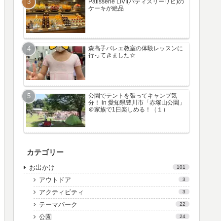
Patisserie LIVI(パティスリーリビ)の
ケーキが絶品
森高子バレエ教室の体験レッスンに
行ってきました☆
公園でテントを張ってキャンプ気
分！ in 愛知県豊川市「赤塚山公園」
＠家族で1日楽しめる！（１）
カテゴリー
お出かけ
101
アウトドア
3
アクティビティ
3
テーマパーク
22
公園
24