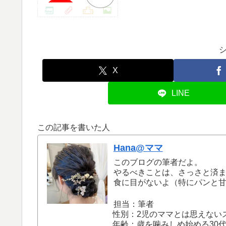
X
LINE
この記事を書いた人
Hana@ママ
このブログの筆者だよ。
やるべきことは、さっさと済
食に目がないよ（特にパンと
担当：筆者
性別：2児のママとは思えない
年齢：歳を噛みしめ始める30