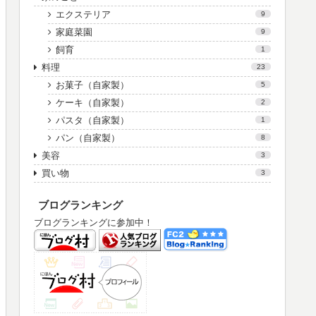
エクステリア
9
家庭菜園
9
飼育
1
料理
23
お菓子（自家製）
5
ケーキ（自家製）
2
パスタ（自家製）
1
パン（自家製）
8
美容
3
買い物
3
ブログランキング
ブログランキングに参加中！