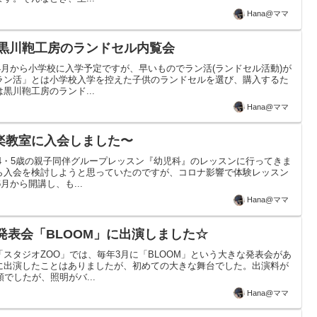
Hana@ママ
 黒川鞄工房のランドセル内覧会
年4月から小学校に入学予定ですが、早いものでラン活(ランドセル活動)が
ラン活」とは小学校入学を控えた子供のランドセルを選び、購入するた
黒川鞄工房のランド...
Hana@ママ
楽教室に入会しました〜
、4・5歳の親子同伴グループレッスン『幼児科』のレッスンに行ってきま
ら入会を検討しようと思っていたのですが、コロナ影響で体験レッスン
月から開講し、も...
Hana@ママ
発表会「BLOOM」に出演しました☆
スタジオZOO」では、毎年3月に「BLOOM」という大きな発表会があ
に出演したことはありましたが、初めての大きな舞台でした。出演料が
でしたが、照明がバ...
Hana@ママ