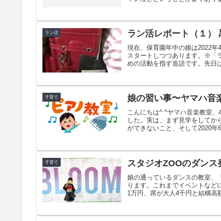
ラン活レポート（１）
ラン活
現在、保育園年中の娘は2022
スタートしつつあります。※「
めの活動を指す造語です。先日は
娘の習い事〜ヤマハ音
子育て
こんにちは^ ^ヤマハ音楽教室
した。実は、まず見学をしてか
ができないこと、そして2020年6
スタジオZOOのダンス
子育て
娘の通っているダンスの教室、「
ります。これまでイベントなど
1万円、席が大人4千円と結構高額