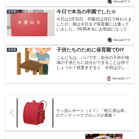
した。アタラは、株式会社キシルがプロ
Hana@ママ
デュースしたランドセルブランドで、
2018年に販売を開始した比較的新しいブ
今日で本当の卒園でした☆
保育園
ランドです。キシ...
今日は3月31日。卒園式は26日で終わりま
したが、娘は今日まで保育園には通って
いました。3年間本当にお世話になって、
先生もみんなあたたかく、お友達もママ
友もたくさんできて、思い出がいっぱい
Hana@ママ
の保育園も今日でおしまいです。卒園式
でさみしーってな...
子供たちのために保育園でDIY
保育園
こんにちは、パパです。自分の子供や地
域の子供たちに自分ができることは何で
しょうか？前置きすると、今回は少しで
も子供たちのためになればと思って活動
していることのレポートです。ウチの２
Nonta@パパ
人の子供たちは同じ保育園に通っていま
すが、その保育園で「オヤ...
ラン活レポート（１７）「鞄工房山本」
のアンティークブロンズが素敵！