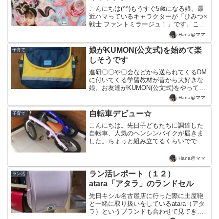
こんにちは(^^)もうすぐ5歳になる娘。最
近ハマっているキャラクターが「ひみつ×
戦士 ファントミラージュ！」です。これ
まであまりTV番組は見せていなかったの
Hana@ママ
ですが、保育園のお友達にこの映画に誘
われたことをきっかけに見てみたとこ
娘がKUMON(公文式)を始めて楽
子育て
ろ、面白かった...
しそうです
進研〇〇や〇会などから送られてくるDM
に付いてくる学習教材が昔から大好きな
娘。お友達がKUMON(公文式)をやってい
ると聞き、以前からずっとやりたいと言
Hana@ママ
っていました。娘のやりたいという気持
ちを叶えてあげたいと、ひとまず2月に開
自転車デビュー☆
子育て
催されていた2...
こんにちは。先日子どもたちに調達した
自転車、人気のヘンシンバイクが届きま
した。ちょっと組み立てるくらいででき
るのかな、と思いきや大間違い！サドル
やタイヤ、チェーン、ペダルなど結構組
Hana@ママ
み立てが必要でした。組み立ててくれた
パパに感謝です。でも娘も...
ラン活レポート（１２）
ラン活
atara「アタラ」のランドセル
先日キシル名古屋店に行った際に土屋鞄
と一緒に取り扱いをしているatara（アタ
ラ）というブランドも合わせて見てきま