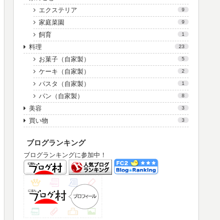
エクステリア
9
家庭菜園
9
飼育
1
料理
23
お菓子（自家製）
5
ケーキ（自家製）
2
パスタ（自家製）
1
パン（自家製）
8
美容
3
買い物
3
ブログランキング
ブログランキングに参加中！