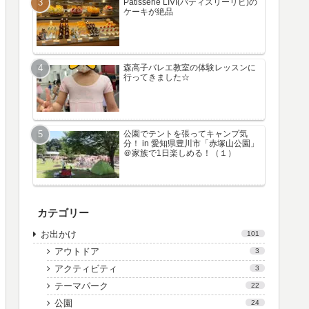
Patisserie LIVI(パティスリーリビ)の
ケーキが絶品
森高子バレエ教室の体験レッスンに
行ってきました☆
公園でテントを張ってキャンプ気
分！ in 愛知県豊川市「赤塚山公園」
＠家族で1日楽しめる！（１）
カテゴリー
お出かけ
101
アウトドア
3
アクティビティ
3
テーマパーク
22
公園
24