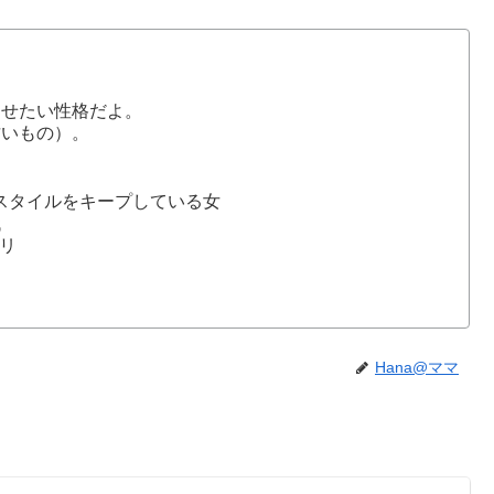
ませたい性格だよ。
甘いもの）。
スタイルをキープしている女
代
リ
Hana@ママ