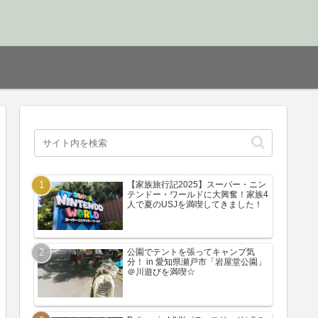
【家族旅行記2025】スーパー・ニン
テンドー・ワールドに大興奮！家族4
人で夏のUSJを満喫してきました！
公園でテントを張ってキャンプ気
分！ in 愛知県瀬戸市「岩屋堂公園」
＠川遊びを満喫☆