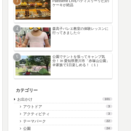
Patisserie LIVI(パティスリーリビ)の
ケーキが絶品
森高子バレエ教室の体験レッスンに
行ってきました☆
公園でテントを張ってキャンプ気
分！ in 愛知県豊川市「赤塚山公園」
＠家族で1日楽しめる！（１）
カテゴリー
お出かけ
101
アウトドア
3
アクティビティ
3
テーマパーク
22
公園
24