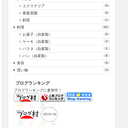
エクステリア
9
家庭菜園
9
飼育
1
料理
23
お菓子（自家製）
5
ケーキ（自家製）
2
パスタ（自家製）
1
パン（自家製）
8
美容
3
買い物
3
ブログランキング
ブログランキングに参加中！