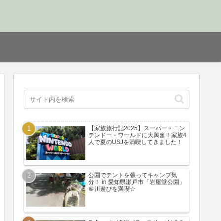
【家族旅行記2025】スーパー・ニン
テンドー・ワールドに大興奮！家族4
人で夏のUSJを満喫してきました！
公園でテントを張ってキャンプ気
分！ in 愛知県瀬戸市「岩屋堂公園」
＠川遊びを満喫☆