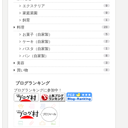
エクステリア
9
家庭菜園
9
飼育
1
料理
23
お菓子（自家製）
5
ケーキ（自家製）
2
パスタ（自家製）
1
パン（自家製）
8
美容
3
買い物
3
ブログランキング
ブログランキングに参加中！