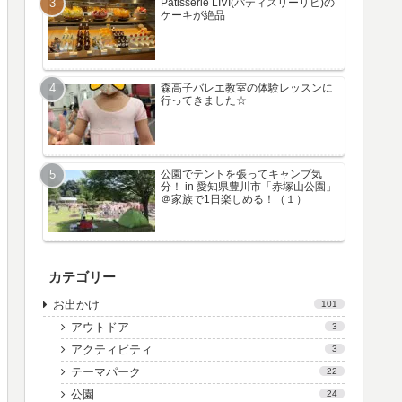
Patisserie LIVI(パティスリーリビ)の
ケーキが絶品
森高子バレエ教室の体験レッスンに
行ってきました☆
公園でテントを張ってキャンプ気
分！ in 愛知県豊川市「赤塚山公園」
＠家族で1日楽しめる！（１）
カテゴリー
お出かけ
101
アウトドア
3
アクティビティ
3
テーマパーク
22
公園
24