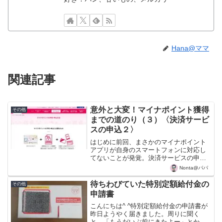
Hana@ママ
関連記事
意外と大変！マイナポイント獲得
その他
までの道のり（３）〈決済サービ
スの申込２〉
はじめに前回、まさかのマイナポイント
アプリが自身のスマートフォンに対応し
てないことが発覚。決済サービスの申し
込みができませんでした。そこまでマイ
Nonta@パパ
ナーな機種でない気がしますが、対応し
ていなものはしょうがないと、別の方法
待ちわびていた特別定額給付金の
その他
を調査しました。今回は調...
申請書
こんにちは^ ^特別定額給付金の申請書が
昨日ようやく届きました。周りに聞く
と、「もうだいぶ前にきたよー」とか