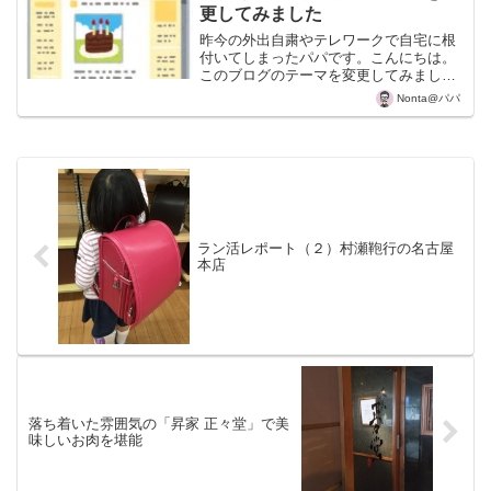
が横切っているの...
更してみました
昨今の外出自粛やテレワークで自宅に根
付いてしまったパパです。こんにちは。
このブログのテーマを変更してみまし
た。テーマというのは、WordPressのデ
Nonta@パパ
ザインのファイル一式セットです。テー
マを変えるとブログを様々なデザインに
一瞬で変更すること...
ラン活レポート（２）村瀬鞄行の名古屋
本店
落ち着いた雰囲気の「昇家 正々堂」で美
味しいお肉を堪能