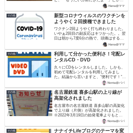
「もう既に振り込まれたよー」とかいう
Hana@ママ
話でしたので、最近は「まだかな、まだ
かな」と毎日郵便受けを覗いていたので
新型コロナウィルスのワクチンを
その他
したw我が家は家族4人な...
ようやく２回接種できました
ワクチン2回ようやく打ち終わりました。
いやぁ2回目の副反応はキツかった。。翌
日は朝から7度6分の熱で、頭痛はする
わ、腕は上がらないわ、ダルいわで。。
Hana@ママ
結局熱は8度4分まで上がり、バファリン
を飲んでなんとか収まったかなという感
利用して分かった便利さ！宅配レ
その他
じです。接種翌日は...
ンタルCD・DVD
久々にCDをレンタルしました。しかも、
初めて宅配レンタルを利用してみまし
た。結論から言いますと、”便利です！”但
し、個人的な所感として便利さをお金で
Nonta@パパ
買っている感が強いです。まぁその通り
なんですが（笑）なぜに今CDレンタルな
名古屋鉄道 喜多山駅の上り線が
その他
のかを書きますと、...
高架化されました
名古屋市の名古屋鉄道 喜多山駅の高架化
で上り線（片側）が高架化されました。
※2022年3月19日の始発電車よりもとも
とこの辺りは道路と線路の交差が多く踏
Nonta@パパ
切で渋滞が多く発生していました。特に
交通量のかなり多い２車線の国道を線路
ナナイチLifeブログのテーマを変
その他