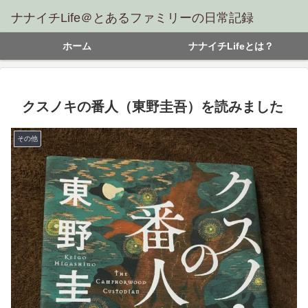
ナナイチLife＠とあるファミリーの日常記録
ホーム
ナナイチLifeとは？
クスノキの番人（東野圭吾）を読みました
その他