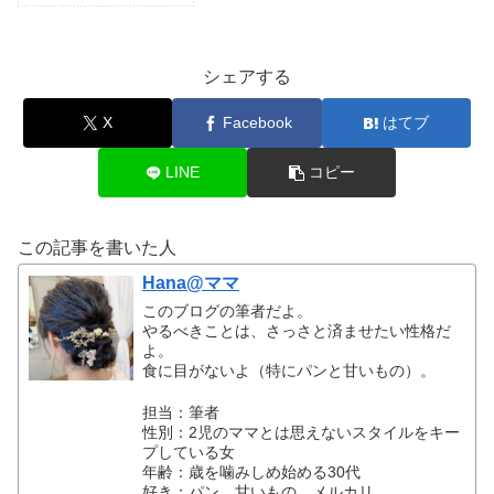
シェアする
X
Facebook
はてブ
LINE
コピー
この記事を書いた人
Hana@ママ
このブログの筆者だよ。
やるべきことは、さっさと済ませたい性格だ
よ。
食に目がないよ（特にパンと甘いもの）。
担当：筆者
性別：2児のママとは思えないスタイルをキー
プしている女
年齢：歳を噛みしめ始める30代
好き：パン、甘いもの、メルカリ