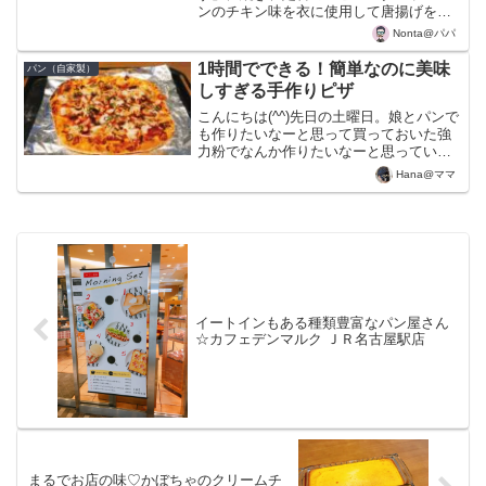
ンのチキン味を衣に使用して唐揚げを作
ってみました（笑）既に味の想像はでき
Nonta@パパ
るので、絶対美味しいはずです！唐揚げ
は鶏むね肉を使用して、下記のレシピで
1時間でできる！簡単なのに美味
パン（自家製）
下準備します。●鶏むね肉...
しすぎる手作りピザ
こんにちは(^^)先日の土曜日。娘とパンで
も作りたいなーと思って買っておいた強
力粉でなんか作りたいなーと思っていま
したが、もう15時すぎてるし、簡単に作
Hana@ママ
れるものないかなーと思い、ピザ作りに
挑戦！こんなに簡単で、美味しいものが
出来上がるなんて...
イートインもある種類豊富なパン屋さん
☆カフェデンマルク ＪＲ名古屋駅店
まるでお店の味♡かぼちゃのクリームチ