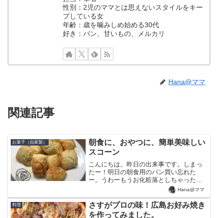
性別：2児のママとは思えないスタイルをキー
プしている女
年齢：歳を噛みしめ始める30代
好き：パン、甘いもの、メルカリ
Hana@ママ
関連記事
朝食に、おやつに、簡単美味しい
お菓子（自家製）
スコーン
こんにちは。昨日の出来事です。しまっ
たー！明日の朝食用のパン買い忘れた
ー。うわーもうお化粧落としちゃった
し、出かけたくないー。どーしよー、何
Hana@ママ
か簡単にできるものないかなーというこ
とで、スコーンなるものを初めて作って
さすがプロの味！広島お好み焼き
料理
みました。スコーンってわたし...
を作ってみました。