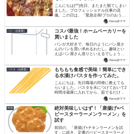
こんにちは(^^)先日、またまた観てしまい
ました。プロフェッショナル仕事の流
儀。この日は、「緊急企画!プロのおうち
ごはん」。この日の企画は、家で過ごす
Hana@ママ
時間を少しでも楽しくという番組の呼び
かけに、伝説の家政婦から一流料理人ま
コスパ最強！ホームベーカリーを
パン（自家製）
で、日本各地のプロ...
買いました
パンが大好きで、毎日のようにパン屋さ
んのパンを買い求めるわたし。趣味とい
えばパン屋さん巡りといえるでしょう
（笑）コンビニに新商品が並ぶ火曜日、
Hana@ママ
そして翌日水曜日にはコンビニで新しい
パンを購入するものの、それ以外の日
もちもち食感で美味！簡単にでき
パスタ（自家製）
は、ほとんどパン屋さんで買っ...
る水漬けパスタを作ってみた。
こんにちは。先日職場の同僚に教えても
らいました。パスタを水につけておいて2
時間冷蔵庫に入れてから、茹でるだけで
生パスタみたいなもちもち食感生パスタ
Hana@ママ
ができるよーとのこと。しかも、こうし
ておくだけで、茹でる時間は1分位で大丈
絶対美味しいはず！「唐揚げ×ベ
料理
夫とのこと。朝試して...
ビースターラーメンラーメン」を
試す
前回の、「唐揚げ×チキンラーメンを試
す」に続き、定番のベビースターラーメ