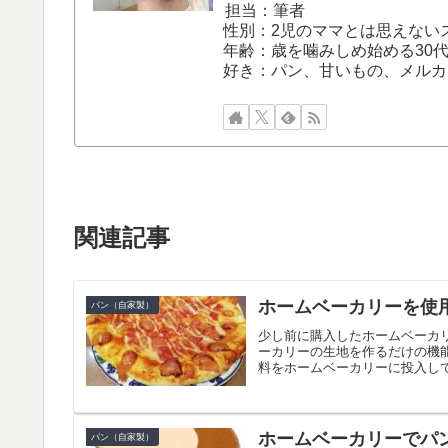
担当：筆者
性別：2児のママとは思えない
年齢：歳を噛みしめ始める30
好き：パン、甘いもの、メルカ
関連記事
ホームベーカリーを使
パン（自家製）
少し前に購入したホームベーカ
ーカリーの生地を作るだけの機
料をホームベーカリーに投入して
ホームベーカリーでパ
パン（自家製）