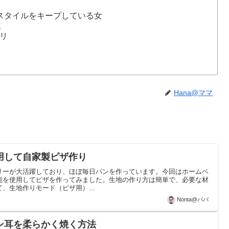
スタイルをキープしている女
代
リ
Hana@ママ
用して自家製ピザ作り
リーが大活躍しており、ほぼ毎日パンを作っています。今回はホームベ
能を使用してピザを作ってみました。生地の作り方は簡単で、必要な材
、生地作りモード（ピザ用）...
Nonta@パパ
ン耳を柔らかく焼く方法