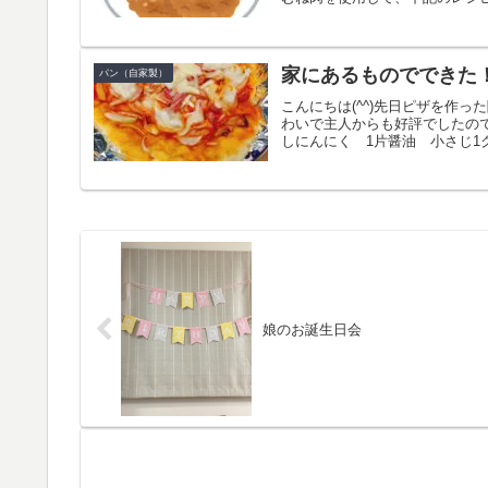
家にあるものでできた
パン（自家製）
こんにちは(^^)先日ピザを作
わいで主人からも好評でしたので
しにんにく 1片醤油 小さじ1ク
娘のお誕生日会