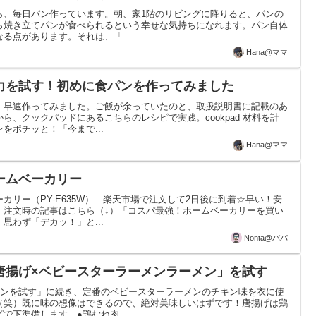
ら、毎日パン作っています。朝、家1階のリビングに降りると、パンの
ら焼き立てパンが食べられるという幸せな気持ちになれます。パン自体
る点があります。それは、「...
Hana@ママ
力を試す！初めに食パンを作ってみました
、早速作ってみました。ご飯が余っていたのと、取扱説明書に記載のあ
ら、クックパッドにあるこちらのレシピで実践。cookpad 材料を計
をポチッと！「今まで...
Hana@ママ
ームベーカリー
カリー（PY-E635W） 楽天市場で注文して2日後に到着☆早い！安
、注文時の記事はこちら（↓）「コスパ最強！ホームベーカリーを買い
思わず「デカッ！」と...
Nonta@パパ
唐揚げ×ベビースターラーメンラーメン」を試す
メンを試す」に続き、定番のベビースターラーメンのチキン味を衣に使
（笑）既に味の想像はできるので、絶対美味しいはずです！唐揚げは鶏
で下準備します。●鶏むね肉...