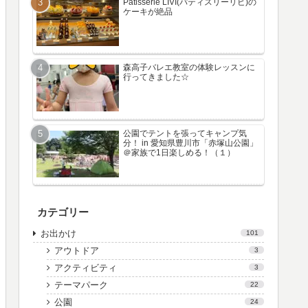
Patisserie LIVI(パティスリーリビ)の
ケーキが絶品
森高子バレエ教室の体験レッスンに
行ってきました☆
公園でテントを張ってキャンプ気
分！ in 愛知県豊川市「赤塚山公園」
＠家族で1日楽しめる！（１）
カテゴリー
お出かけ
101
アウトドア
3
アクティビティ
3
テーマパーク
22
公園
24