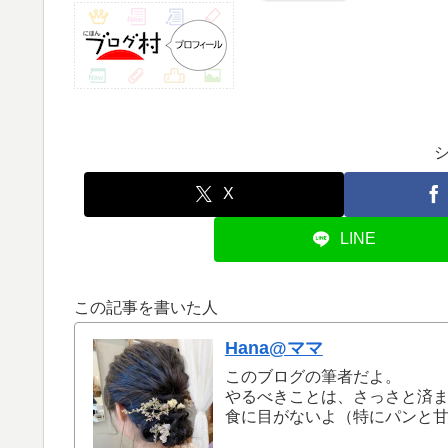
X
LINE
この記事を書いた人
Hana@ママ
このブログの筆者だよ。
やるべきことは、さっさと済
食に目がないよ（特にパンと