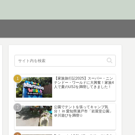
【家族旅行記2025】スーパー・ニン
テンドー・ワールドに大興奮！家族4
人で夏のUSJを満喫してきました！
公園でテントを張ってキャンプ気
分！ in 愛知県瀬戸市「岩屋堂公園」
＠川遊びを満喫☆