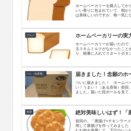
ホームベーカリーを購入してか
いい香りに包まれていて、朝か
は美味しいのですが、唯一気にな
ホームベーカリーの実
グルメ
ホームベーカリーが届いたので
るスキムミルクがなかったことか
り、順番に入れてスタートボタン
届きました！念願のホ
パン（自家製）
ついに届きました！ ホームベー
い！うまい！（ある意味）前回
ました」届いた段ボールを見て、
絶対美味しいはず！「
料理
前回の、「唐揚げ×チキンラー
用して唐揚げを作ってみました
むね肉を使用して、下記のレシピ