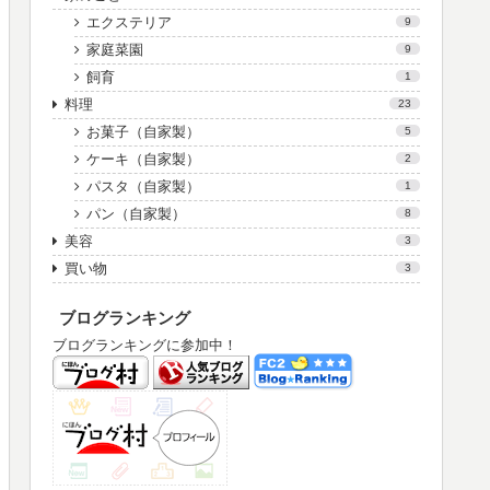
エクステリア
9
家庭菜園
9
飼育
1
料理
23
お菓子（自家製）
5
ケーキ（自家製）
2
パスタ（自家製）
1
パン（自家製）
8
美容
3
買い物
3
ブログランキング
ブログランキングに参加中！